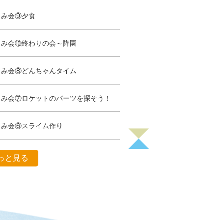
しみ会⑨夕食
しみ会⑩終わりの会～降園
しみ会⑧どんちゃんタイム
しみ会⑦ロケットのパーツを探そう！
しみ会⑥スライム作り
っと見る