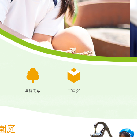
園庭開放
ブログ
園庭