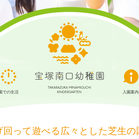
宝
塚
園での生活
南
入園案内
口
幼
稚
げ回って遊べる
広々とした芝生の
園