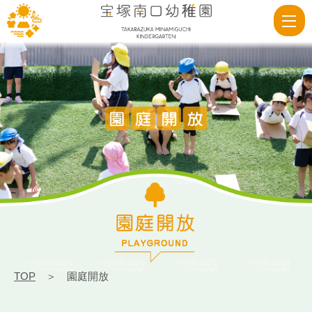
園
庭
開
放
|
宝
塚
南
口
幼
稚
園
TOP
＞ 園庭開放