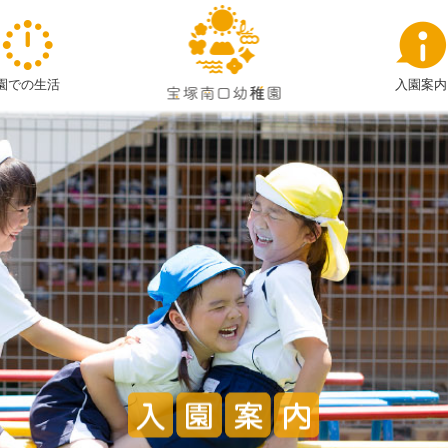
★
入
園
園での生活
入園案内
案
内
(R
９
年
度）
|
宝
塚
南
口