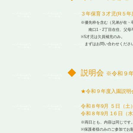
３年保育３才児(R５年
※優先枠を含む（兄弟が在・
南口1・2丁目在住、父母
※5才児は欠員補充のみ。
まずはお問い合わせくださ
説明会
※令和９
★令和９年度入園説明
令和８年9月 ５日（土）
令和８年9月 1６日（水
※両日とも、内容は同じです
※保護者様のみのご参加でお