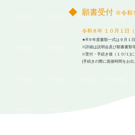
願書受付
※令和
令和８年 １０月１日
★R９年度書類一式は９月１
※詳細は説明会及び願書書類
※受付・手続き後（１０/１)
(手続きの際に面接時間をお伝