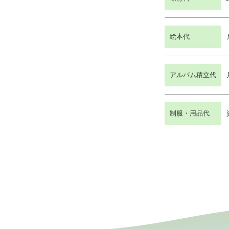
絵本代
アルバム積立代
制服・用品代