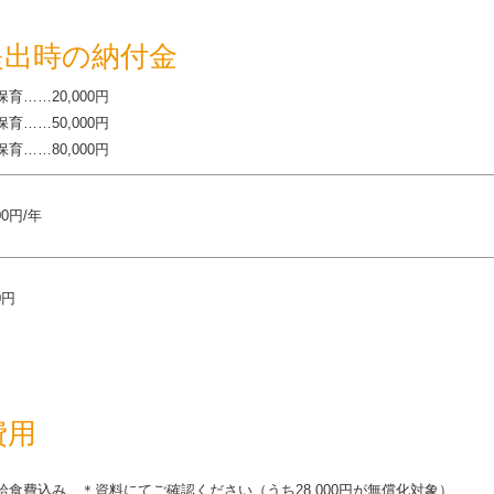
提出時の納付金
保育……20,000円
保育……50,000円
育……80,000円
00円/年
0円
費用
給食費込み ＊資料にてご確認ください（うち28,000円が無償化対象）