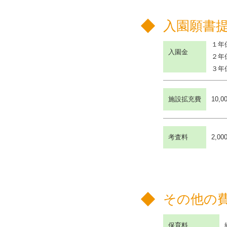
入園願書
１年
入園金
２年
３年保
施設拡充費
10,0
考査料
2,00
その他の
保育料