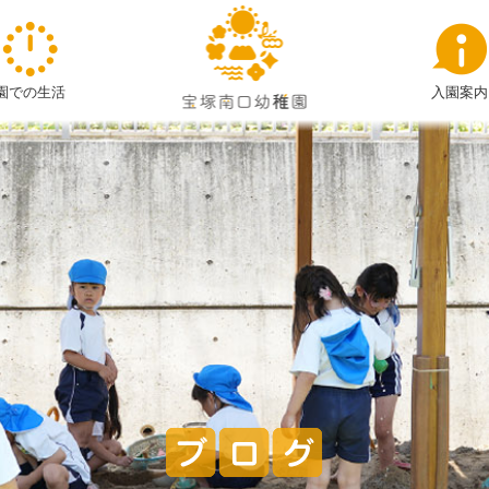
2024
12
月
園での生活
入園案内
|
宝
塚
南
口
幼
稚
園