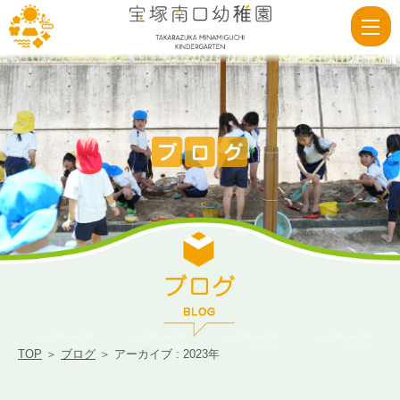
|
宝
塚
南
口
幼
稚
園
TOP
＞
ブログ
＞ アーカイブ : 2023年