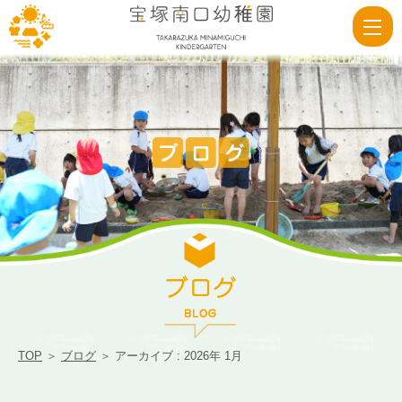
2026
1
月
|
宝
塚
南
口
幼
稚
園
TOP
＞
ブログ
＞ アーカイブ : 2026年 1月