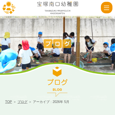
2026
5
月
|
宝
塚
南
口
幼
稚
園
TOP
＞
ブログ
＞ アーカイブ : 2026年 5月