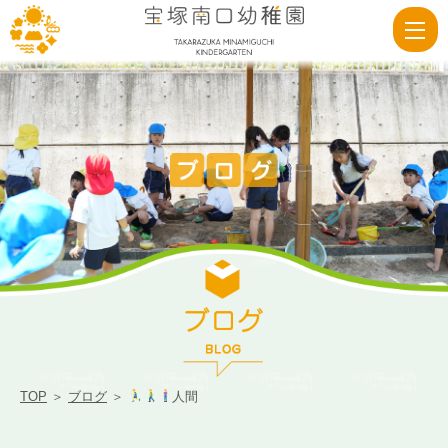
人
間
|
宝
塚
南
口
幼
稚
TOP
＞
ブログ
＞
人間
園