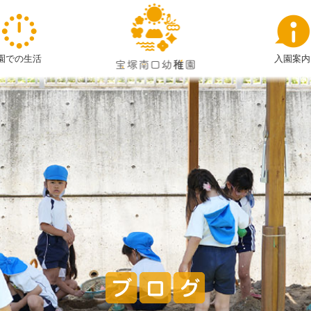
子
ど
園での生活
入園案内
も
た
ち
|
宝
塚
南
口
幼
稚
園