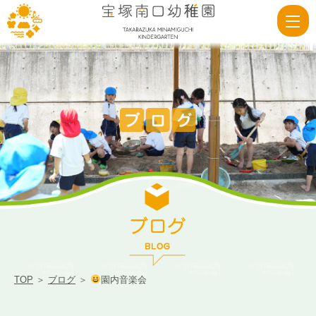
園
内
音
楽
会
|
宝
塚
南
口
幼
稚
TOP
＞
ブログ
＞
園内音楽会
園