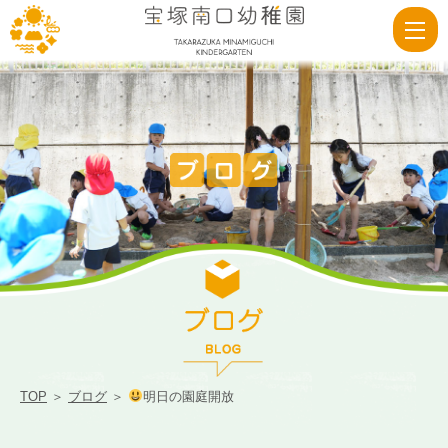
明
日
の
園
庭
開
放
|
宝
塚
南
口
TOP
＞
ブログ
＞
明日の園庭開放
幼