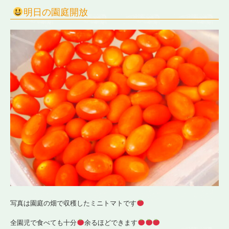
稚
明日の園庭開放
園
写真は園庭の畑で収穫したミニトマトです
全園児で食べても十分
余るほどできます