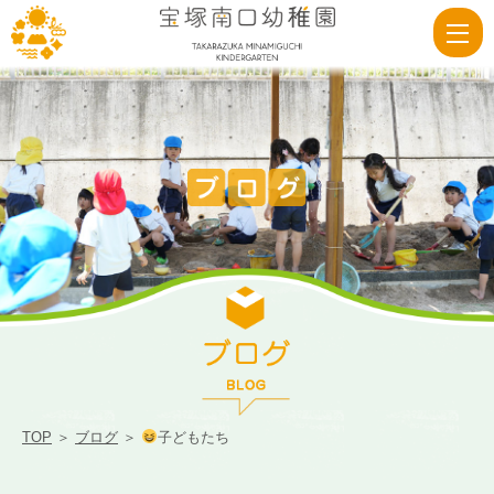
子
ど
も
た
ち
|
宝
塚
南
口
幼
稚
TOP
＞
ブログ
＞
子どもたち
園